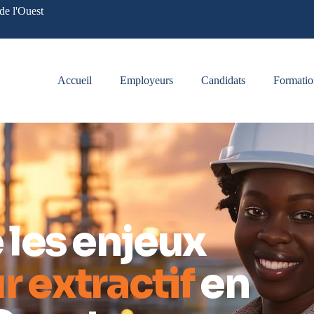
de l'Ouest
Accueil
Employeurs
Candidats
Formatio
les enjeux
r extractif
en