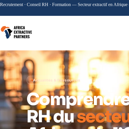
Recrutement · Conseil RH · Formation — Secteur extractif en Afrique 
●
Actualités & Ressources
Comprendre 
RH du
secteu