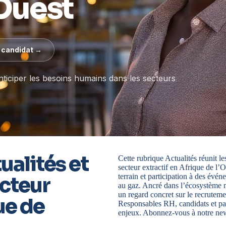
’Ouest
 candidat →
ticiper les besoins humains dans les secteurs
ualités et
Cette rubrique Actualités réunit le
secteur extractif en Afrique de l’
terrain et participation à des évé
ecteur
au gaz. Ancré dans l’écosystème
un regard concret sur le recrutemen
ue de
Responsables RH, candidats et parte
enjeux. Abonnez-vous à notre new