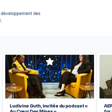
t développement des
z.
Ludivine Guth, invitée du podcast «
AEP
Au Cœur Des Mines »
for